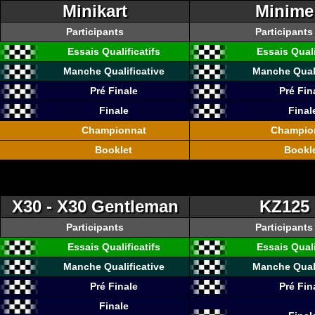
Minikart
Minime
Participants
Participants
Essais Qualificatifs
Essais Quali
Manche Qualificative
Manche Quali
Pré Finale
Pré Fin
Finale
Final
Championnat
Champio
Booklet
Bookl
X30 - X30 Gentleman
KZ125
Participants
Participants
Essais Qualificatifs
Essais Quali
Manche Qualificative
Manche Quali
Pré Finale
Pré Fin
Finale