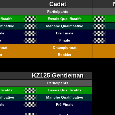
Cadet
Participants
ficatifs
Essais Qualificatifs
ficative
Manche Qualificative
ale
Pré Finale
e
Finale
nnat
Championnat
et
Booklet
KZ125 Gentleman
Participants
ficatifs
Essais Qualificatifs
ficative
Manche Qualificative
ale
Pré Finale