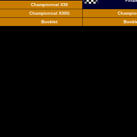
Final
Championnat X30
Championnat X30G
Champio
Booklet
Bookl