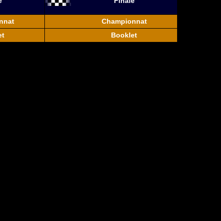
e
Finale
nnat
Championnat
et
Booklet