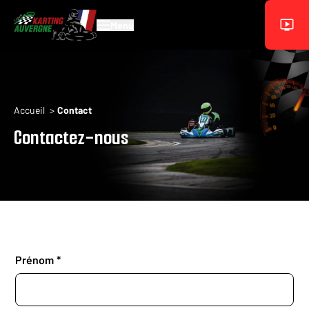
Aller au contenu principal
Menu
Fil d'Ariane
Accueil
Contact
Contactez-nous
Formulaire
Prénom