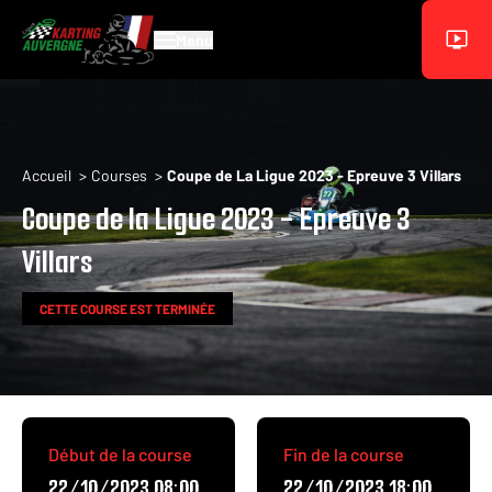
Aller au contenu principal
Menu
Fil d'Ariane
Accueil
Courses
Coupe de La Ligue 2023 - Epreuve 3 Villars
Coupe de la Ligue 2023 - Epreuve 3
Villars
CETTE COURSE EST TERMINÉE
Début de la course
Fin de la course
22/10/2023 08:00
22/10/2023 18:00