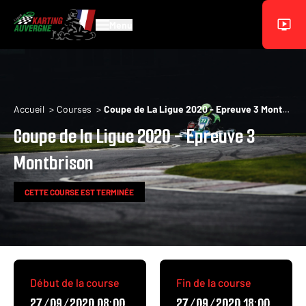
Aller au contenu principal
Menu
Fil d'Ariane
Accueil
Courses
Coupe de La Ligue 2020 - Epreuve 3 Montbrison
Coupe de la Ligue 2020 - Epreuve 3
Montbrison
CETTE COURSE EST TERMINÉE
Début de la course
Fin de la course
27/09/2020 08:00
27/09/2020 18:00