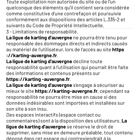
Toute exploitation non autorisée du site ou de l’un
quelconque des éléments qu’il contient sera considérée
comme constitutive d’une contrefaçon et poursuivie
conformément aux dispositions des articles
L.335-2 et
suivants du Code de Propriété Intellectuelle
.
3 - Limitations de responsabilité.
La ligue de karting d'auvergne
ne pourra être tenu pour
responsable des dommages directs et indirects causés
au matériel de l’utilisateur, lors de l’accès au site
https
://karting-auvergne.fr
.
La ligue de karting d'auvergne
décline toute
responsabilité quant à l’utilisation qui pourrait être faite
des informations et contenus présents sur
https://karting
-auvergne.fr
.
La ligue de karting d'auvergne
s’engage à sécuriser au
mieux le site
https://karting-auvergne.fr
, cependant sa
responsabilité ne pourra être mise en cause si des
données indésirables sont importées et installées sur
son site à son insu.
Des espaces interactifs (espace contact ou
commentaires) sont à la disposition des utilisateurs.
La
ligue de karting d'auvergne
se réserve le droit de
supprimer, sans mise en demeure préalable, tout contenu
déposé dans cet espace qui contreviendrait à la