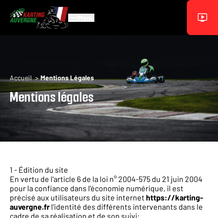
Aller au contenu principal
Menu
Fil d'Ariane
Accueil
Mentions Légales
Mentions légales
Blocs
1 - Édition du site
En vertu de
l'article 6 de la loi n° 2004-575 du 21 juin 2004
pour la confiance dans l'économie numérique, il est
précisé aux utilisateurs du site internet
https://karting-
auvergne.fr
l'identité des différents intervenants dans le
cadre de sa réalisation et de son suivi: