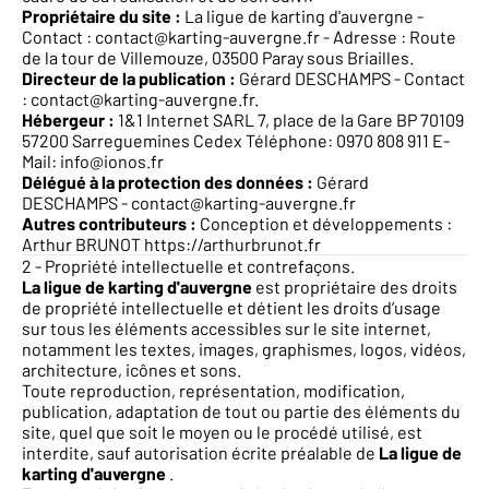
Propriétaire du site :
La ligue de karting d'auvergne -
Contact :
contact@karting-auvergne.fr
- Adresse : Route
de la tour de Villemouze, 03500 Paray sous Briailles.
Directeur de la publication :
Gérard DESCHAMPS - Contact
:
contact@karting-auvergne.fr
.
Hébergeur :
1&1 Internet SARL 7, place de la Gare BP 70109
57200 Sarreguemines Cedex Téléphone: 0970 808 911 E-
Mail:
info@ionos.fr
Délégué à la protection des données :
Gérard
DESCHAMPS -
contact@karting-auvergne.fr
Autres contributeurs :
Conception et développements :
Arthur BRUNOT
https://arthurbrunot.fr
2 - Propriété intellectuelle et contrefaçons.
La ligue de karting d'auvergne
est propriétaire des droits
de propriété intellectuelle et détient les droits d’usage
sur tous les éléments accessibles sur le site internet,
notamment les textes, images, graphismes, logos, vidéos,
architecture, icônes et sons.
Toute reproduction, représentation, modification,
publication, adaptation de tout ou partie des éléments du
site, quel que soit le moyen ou le procédé utilisé, est
interdite, sauf autorisation écrite préalable de
La ligue de
karting d'auvergne
.