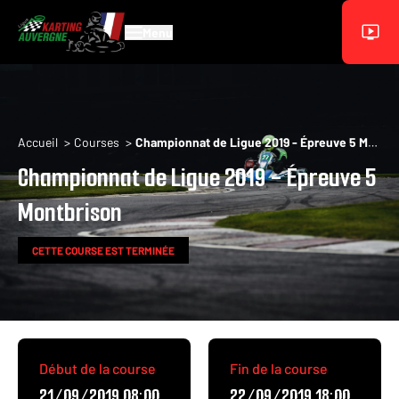
Aller au contenu principal
Menu
Fil d'Ariane
Accueil
Courses
Championnat de Ligue 2019 - Épreuve 5 Montbrison
Championnat de Ligue 2019 - Épreuve 5
Montbrison
CETTE COURSE EST TERMINÉE
Début de la course
Fin de la course
21/09/2019 08:00
22/09/2019 18:00